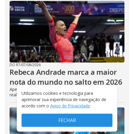
DO R7
/
07/08/2026
Rebeca Andrade marca a maior
nota do mundo no salto em 2026
Apesar do bom desempenho, a atleta optou por não
Utilizamos cookies e tecnologia para
realizar o segundo salto e está fora da final
aprimorar sua experiência de navegação de
acordo com o
Aviso de Privacidade
.
FECHAR