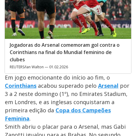
Jogadoras do Arsenal comemoram gol contra o
Corinthians na final do Mundial feminino de
clubes
REUTERS/Ian Walton — 01.02.2026
Em jogo emocionante do início ao fim, o
Corinthians
acabou superado pelo
Arsenal
por
3 a 2 neste domingo (1º), no Emirates Stadium,
em Londres, e as inglesas conquistaram a
primeira edição da
Copa dos Campeões
Feminina
.
Smith abriu o placar para o Arsenal, mas Gabi
Zanotti igualou para as Brabas. No segundo