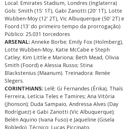
Local: Emirates Stadium, Londres (Inglaterra)
Gols: Smith (15′ 1T), Gabi Zanotti (20′ 1T), Lotte
Wubben-Moy (12′ 2T), Vic Albuquerque (50′ 2T) e
Foord (13′ do primeiro tempo da prorrogação)
Público: 25.031 torcedores
ARSENAL:
Anneke Borbe; Emily Fox (Holmberg),
Lotte Wubben-Moy, Katie McCabe e Steph
Catley; Kim Little e Mariona; Beth Mead, Olivia
Smith (Foord) e Alessia Russo; Stina
Blackstenius (Maanum). Treinadora: Renée
Slegers.
CORINTHIANS:
Lelê; Gi Fernandes (Érika), Thaís
Ferreira, Letícia Teles e Tamires; Ana Vitória
(Jhonson); Duda Sampaio, Andressa Alves (Day
Rodríguez) e Gabi Zanotti (Vic Albuquerque);
Belén Aquino (Ivana Fuso) e Jaqueline (Gisela
Robledo). Técnico: Lucas Piccinato.