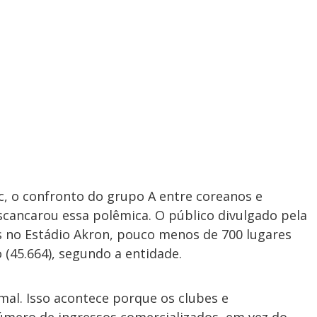
ic, o confronto do grupo A entre coreanos e
scancarou essa polêmica. O público divulgado pela
es no Estádio Akron, pouco menos de 700 lugares
o (45.664), segundo a entidade.
rmal. Isso acontece porque os clubes e
mero de ingressos comercializados, em vez do