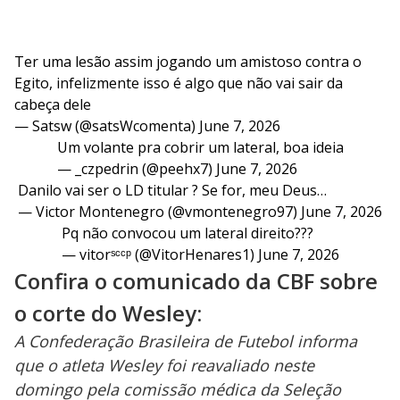
Ter uma lesão assim jogando um amistoso contra o
Egito, infelizmente isso é algo que não vai sair da
cabeça dele
— Satsw (@satsWcomenta)
June 7, 2026
Um volante pra cobrir um lateral, boa ideia
— _czpedrin (@peehx7)
June 7, 2026
Danilo vai ser o LD titular ? Se for, meu Deus…
— Victor Montenegro (@vmontenegro97)
June 7, 2026
Pq não convocou um lateral direito???
— vitorˢᶜᶜᵖ (@VitorHenares1)
June 7, 2026
Confira o comunicado da CBF sobre
o corte do Wesley:
A Confederação Brasileira de Futebol informa
que o atleta Wesley foi reavaliado neste
domingo pela comissão médica da Seleção