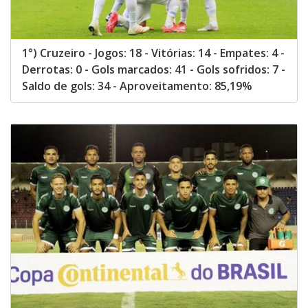
1°) Cruzeiro - Jogos: 18 - Vitórias: 14 - Empates: 4 -
Derrotas: 0 - Gols marcados: 41 - Gols sofridos: 7 -
Saldo de gols: 34 - Aproveitamento: 85,19%