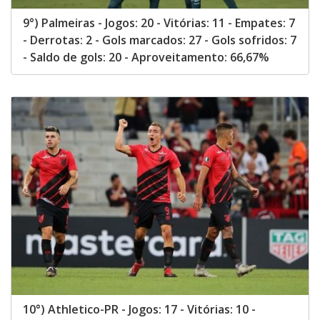
9°) Palmeiras - Jogos: 20 - Vitórias: 11 - Empates: 7
- Derrotas: 2 - Gols marcados: 27 - Gols sofridos: 7
- Saldo de gols: 20 - Aproveitamento: 66,67%
10°) Athletico-PR - Jogos: 17 - Vitórias: 10 -