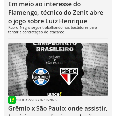
Em meio ao interesse do
Flamengo, técnico do Zenit abre
o jogo sobre Luiz Henrique
Rubro-Negro segue trabalhando nos bastidores para
tentar a contratação do atacante
ONDE ASSISTIR
/
07/08/2026
Grêmio x São Paulo: onde assistir,