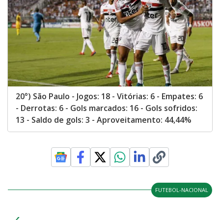
20°) São Paulo - Jogos: 18 - Vitórias: 6 - Empates: 6
- Derrotas: 6 - Gols marcados: 16 - Gols sofridos:
13 - Saldo de gols: 3 - Aproveitamento: 44,44%
FUTEBOL-NACIONAL