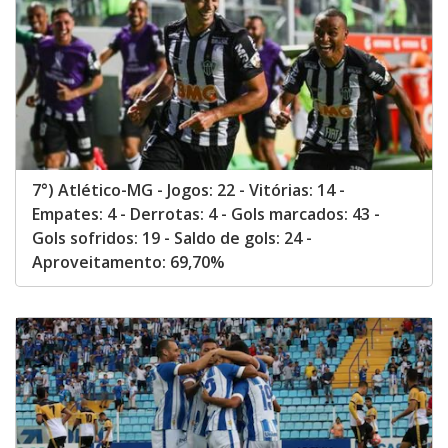
7°) Atlético-MG - Jogos: 22 - Vitórias: 14 -
Empates: 4 - Derrotas: 4 - Gols marcados: 43 -
Gols sofridos: 19 - Saldo de gols: 24 -
Aproveitamento: 69,70%