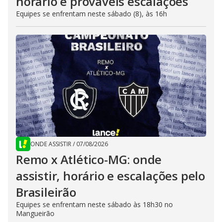
horário e prováveis escalações
Equipes se enfrentam neste sábado (8), às 16h
ONDE ASSISTIR
/
07/08/2026
Remo x Atlético-MG: onde
assistir, horário e escalações pelo
Brasileirão
Equipes se enfrentam neste sábado às 18h30 no
Mangueirão