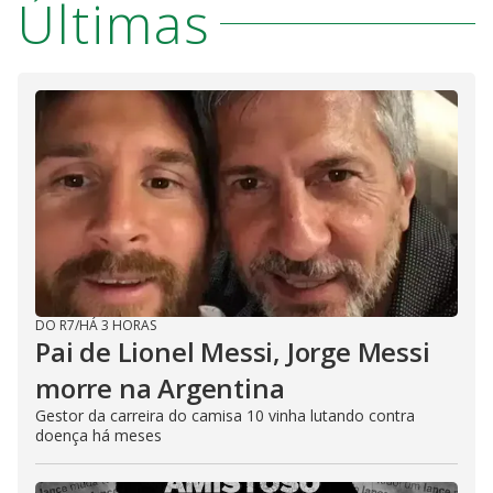
Últimas
DO R7
/
HÁ 3 HORAS
Pai de Lionel Messi, Jorge Messi
morre na Argentina
Gestor da carreira do camisa 10 vinha lutando contra
doença há meses