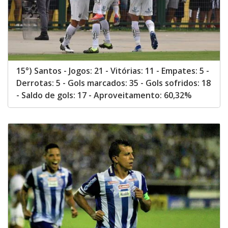
15°) Santos - Jogos: 21 - Vitórias: 11 - Empates: 5 -
Derrotas: 5 - Gols marcados: 35 - Gols sofridos: 18
- Saldo de gols: 17 - Aproveitamento: 60,32%