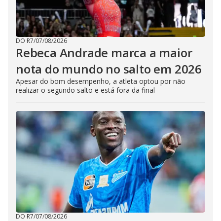
DO R7
/
07/08/2026
Rebeca Andrade marca a maior
nota do mundo no salto em 2026
Apesar do bom desempenho, a atleta optou por não
realizar o segundo salto e está fora da final
DO R7
/
07/08/2026