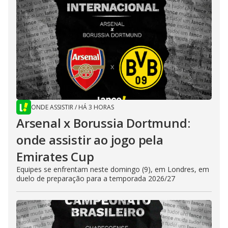
ONDE ASSISTIR
/
HÁ 3 HORAS
Arsenal x Borussia Dortmund:
onde assistir ao jogo pela
Emirates Cup
Equipes se enfrentam neste domingo (9), em Londres, em
duelo de preparação para a temporada 2026/27