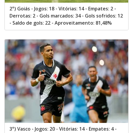
2°) Goiás - Jogos: 18 - Vitórias: 14 - Empates: 2 -
Derrotas: 2 - Gols marcados: 34 - Gols sofridos: 12
- Saldo de gols: 22 - Aproveitamento: 81,48%
3°) Vasco - Jogos: 20 - Vitórias: 14 - Empates: 4 -