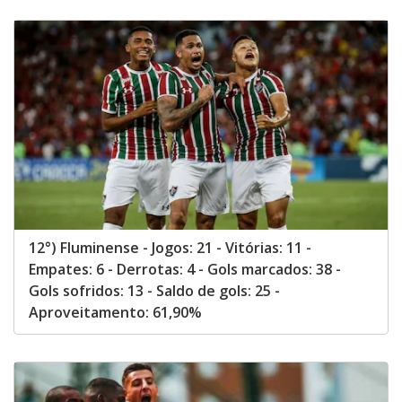
12°) Fluminense - Jogos: 21 - Vitórias: 11 -
Empates: 6 - Derrotas: 4 - Gols marcados: 38 -
Gols sofridos: 13 - Saldo de gols: 25 -
Aproveitamento: 61,90%