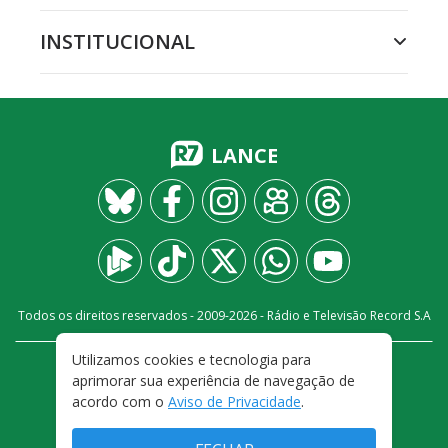
INSTITUCIONAL
LANCE
Todos os direitos reservados - 2009-
2026
- Rádio e Televisão Record S.A
Utilizamos cookies e tecnologia para
CARREIRA
FALE CONOSCO
PRIVACIDADE
aprimorar sua experiência de navegação de
TERMOS E CONDIÇÕES DE USO
acordo com o
Aviso de Privacidade
.