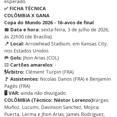
esperado.
✅ FICHA TÉCNICA
COLÔMBIA X GANA
Copa do Mundo 2026 - 16-avos de final
📅 Data e hora:
sexta-feira, 3 de julho de 2026,
às 22h30 (de Brasília);
📍 Local:
Arrowhead Stadium, em Kansas City,
nos Estados Unidos
🥅
Gols:
Jhon Arias (COL)
🟨
Cartões amarelos
: -
🕴️Árbitro:
Clément Turpin (FRA)
🚩 Assistentes:
Nicolas Danos (FRA) e Benjamin
Pagès (FRA)
🖥️ VAR:
ainda não divulgado.
COLÔMBIA (Técnico: Néstor Lorenzo)
Vargas;
Muñoz, Lucumi, Davinson Sanchez, Mojica;
Puerta, Lerma e Jhon Arias; James Rodriguez,