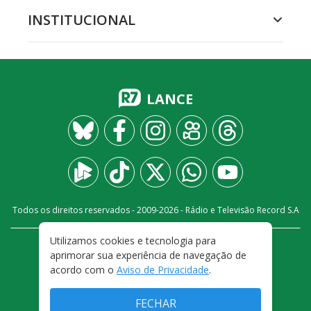
INSTITUCIONAL
LANCE
Todos os direitos reservados - 2009-
2026
- Rádio e Televisão Record S.A
Utilizamos cookies e tecnologia para
CARREIRA
FALE CONOSCO
PRIVACIDADE
aprimorar sua experiência de navegação de
TERMOS E CONDIÇÕES DE USO
acordo com o
Aviso de Privacidade
.
FECHAR