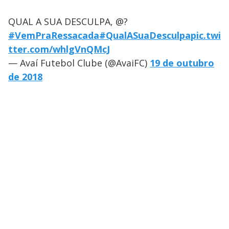
QUAL A SUA DESCULPA, @?
#VemPraRessacada
#QualASuaDesculpa
pic.twi
tter.com/whlgVnQMcJ
— Avaí Futebol Clube (@AvaiFC)
19 de outubro
de 2018