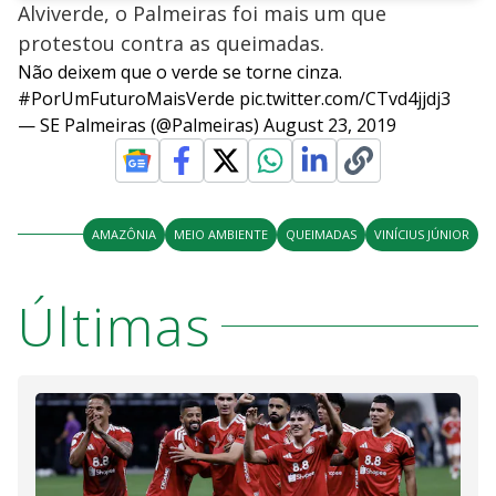
Alviverde, o Palmeiras foi mais um que
protestou contra as queimadas.
Não deixem que o verde se torne cinza.
#PorUmFuturoMaisVerde
pic.twitter.com/CTvd4jjdj3
— SE Palmeiras (@Palmeiras)
August 23, 2019
AMAZÔNIA
MEIO AMBIENTE
QUEIMADAS
VINÍCIUS JÚNIOR
Últimas