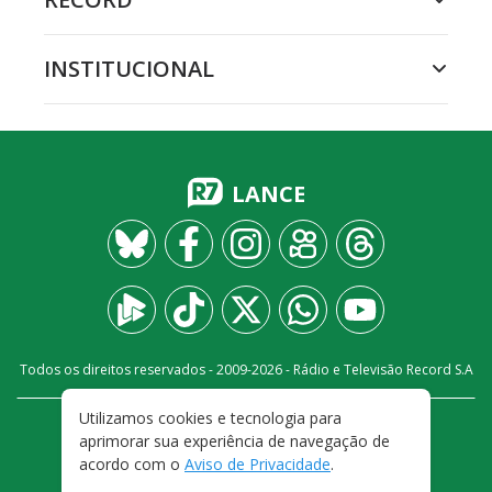
INSTITUCIONAL
LANCE
Todos os direitos reservados - 2009-
2026
- Rádio e Televisão Record S.A
Utilizamos cookies e tecnologia para
CARREIRA
FALE CONOSCO
PRIVACIDADE
aprimorar sua experiência de navegação de
TERMOS E CONDIÇÕES DE USO
acordo com o
Aviso de Privacidade
.