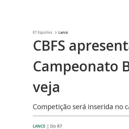
R7 Esportes
Lance
CBFS apresenta
Campeonato Br
veja
Competição será inserida no 
LANCE
|
Do R7