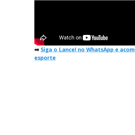
➡️
Siga o Lance! no WhatsApp e acomp
esporte