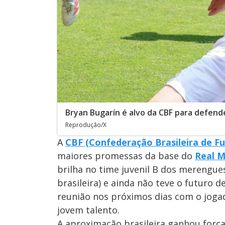
Bryan Bugarín é alvo da CBF para defende
Reprodução/X
A
CBF (Confederação Brasileira de Fu
maiores promessas da base do
Real M
brilha no time juvenil B dos merengue
brasileira) e ainda não teve o futuro d
reunião nos próximos dias com o jogad
jovem talento.
A aproximação brasileira ganhou força