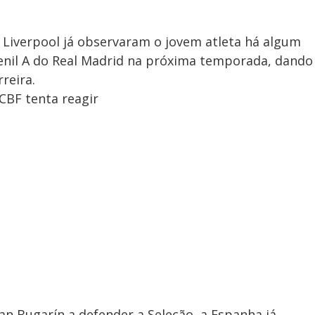
 Liverpool já observaram o jovem atleta há algum
venil A do Real Madrid na próxima temporada, dando
reira.
CBF tenta reagir
an Bugarín a defender a Seleção, a Espanha já