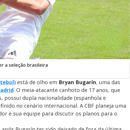
r a seleção brasileira
tebol)
está de olho em
Bryan Bugarín
, uma das
adrid
. O meia-atacante canhoto de 17 anos, que
s, possui dupla nacionalidade (espanhola e
efinido no cenário internacional. A CBF planeja uma
or e sua equipe para discutir os planos para o
 após Bugarín ter sido deixado de fora da última