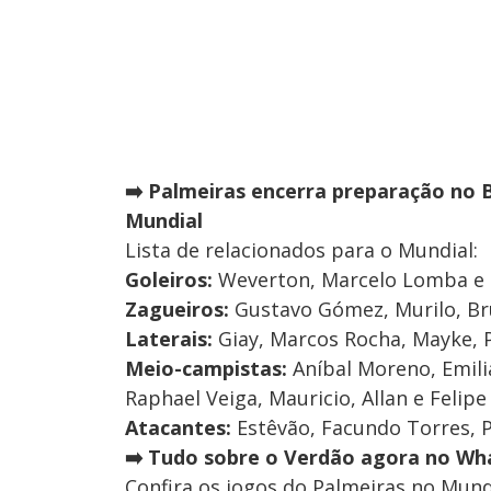
➡️
Palmeiras encerra preparação no Bra
Mundial
Lista de relacionados para o Mundial:
Goleiros:
Weverton, Marcelo Lomba e
Zagueiros:
Gustavo Gómez, Murilo, Bru
Laterais:
Giay, Marcos Rocha, Mayke, 
Meio-campistas:
Aníbal Moreno, Emilia
Raphael Veiga, Mauricio, Allan e Felip
Atacantes:
Estêvão, Facundo Torres, Pa
➡️ Tudo sobre o Verdão agora no Wha
Confira os jogos do Palmeiras no Mund