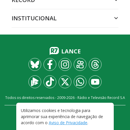
INSTITUCIONAL
LANCE
Todos os direitos reservados - 2009-
2026
- Rádio e Televisão Record S.A
Utilizamos cookies e tecnologia para
CARREIRA
FALE CONOSCO
PRIVACIDADE
aprimorar sua experiência de navegação de
TERMOS E CONDIÇÕES DE USO
acordo com o
Aviso de Privacidade
.