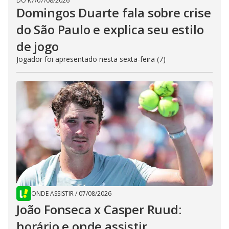
DO R7
/
07/08/2026
Domingos Duarte fala sobre crise
do São Paulo e explica seu estilo
de jogo
Jogador foi apresentado nesta sexta-feira (7)
ONDE ASSISTIR
/
07/08/2026
João Fonseca x Casper Ruud:
horário e onde assistir