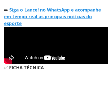
➡️
Siga o Lance! no WhatsApp e acompanhe
em tempo real as principais notícias do
esporte
✅
FICHA TÉCNICA