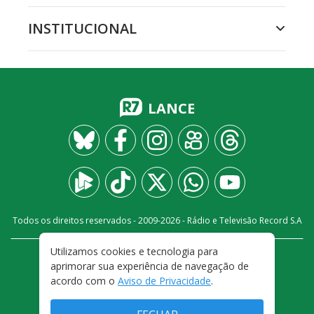
INSTITUCIONAL
LANCE
Todos os direitos reservados - 2009-
2026
- Rádio e Televisão Record S.A
Utilizamos cookies e tecnologia para
CARREIRA
FALE CONOSCO
PRIVACIDADE
aprimorar sua experiência de navegação de
TERMOS E CONDIÇÕES DE USO
acordo com o
Aviso de Privacidade
.