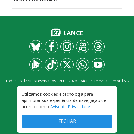
LANCE
Todos os direitos reservados - 2009-
2026
- Rádio e Televisão Record S.A
Utilizamos cookies e tecnologia para
CARREIRA
FALE CONOSCO
PRIVACIDADE
aprimorar sua experiência de navegação de
TERMOS E CONDIÇÕES DE USO
acordo com o
Aviso de Privacidade
.
FECHAR