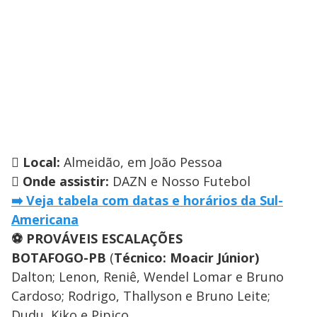

Local:
Almeidão, em João Pessoa

Onde assistir:
DAZN e Nosso Futebol
➡️ Veja tabela com datas e horários da Sul-
Americana
⚽ PROVÁVEIS ESCALAÇÕES
BOTAFOGO-PB
(
Técnico: Moacir Júnior)
Dalton; Lenon, Reniê, Wendel Lomar e Bruno
Cardoso; Rodrigo, Thallyson e Bruno Leite;
Dudu, Kiko e Pipico