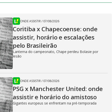
ONDE ASSISTIR
/
07/08/2026
Coritiba x Chapecoense: onde
assistir, horário e escalações
pelo Brasileirão
Lanterna do campeonato, Chape perdeu Bolasie por
lesão
ONDE ASSISTIR
/
07/08/2026
PSG x Manchester United: onde
assistir e horário do amistoso
Gigantes europeus se enfrentam na pré-temporada