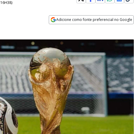
- 16H38
)
Adicione como fonte preferencial no Google
Opens in new window