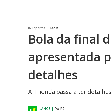
R7 Esportes
Lance
Bola da final
apresentada pe
detalhes
A Trionda passa a ter detalhe
LANCE
|
Do R7