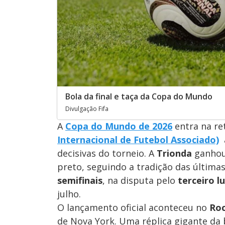
Bola da final e taça da Copa do Mundo
Divulgação Fifa
A
Copa do Mundo de 2026
entra na ret
Internacional de Futebol Associado)
decisivas do torneio. A
Trionda
ganhou
preto, seguindo a tradição das última
semifinais
, na disputa pelo
terceiro l
julho.
O lançamento oficial aconteceu no
Roc
de Nova York. Uma réplica gigante da b