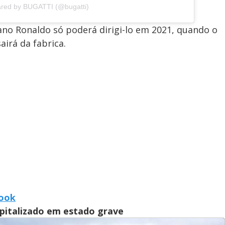
ared by BUGATTI (@bugatti)
iano Ronaldo só poderá dirigi-lo em 2021, quando o
airá da fabrica.
book
spitalizado em estado grave