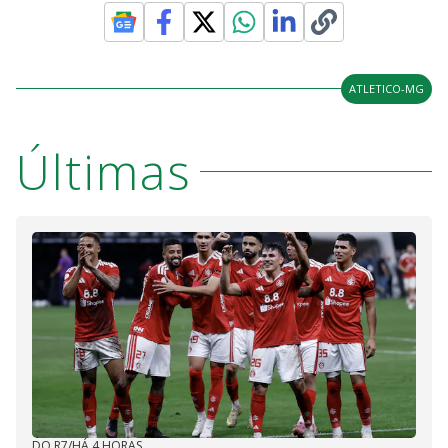
ATLETICO-MG
Últimas
DO R7
/
HÁ 4 HORAS