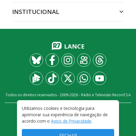
INSTITUCIONAL
LANCE
Todos os direitos reservados - 2009-
2026
- Rádio e Televisão Record S.A
Utilizamos cookies e tecnologia para
CARREIRA
FALE CONOSCO
PRIVACIDADE
aprimorar sua experiência de navegação de
TERMOS E CONDIÇÕES DE USO
acordo com o
Aviso de Privacidade
.
FECHAR