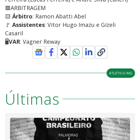
🟥ARBITRAGEM
🟨
Árbitro
: Ramon Abatti Abel
🚩
Assistentes
: Vitor Hugo Imazu e Gizeli
Casaril
🖥️
VAR
: Vagner Reway
ATLETICO-MG
Últimas