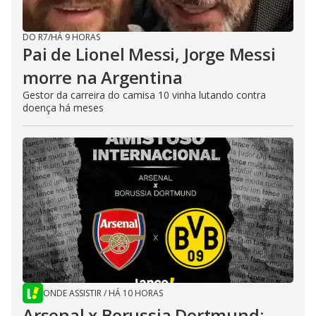
DO R7
/
HÁ 9 HORAS
Pai de Lionel Messi, Jorge Messi
morre na Argentina
Gestor da carreira do camisa 10 vinha lutando contra
doença há meses
ONDE ASSISTIR
/
HÁ 10 HORAS
Arsenal x Borussia Dortmund: