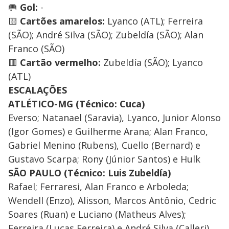
🥅
Gol:
-
🟨
Cartões amarelos:
Lyanco (ATL); Ferreira
(SÃO); André Silva (SÃO); Zubeldía (SÃO); Alan
Franco (SÃO)
🟥
Cartão vermelho:
Zubeldía (SÃO); Lyanco
(ATL)
ESCALAÇÕES
ATLÉTICO-MG (Técnico: Cuca)
Everso; Natanael (Saravia), Lyanco, Junior Alonso
(Igor Gomes) e Guilherme Arana; Alan Franco,
Gabriel Menino (Rubens), Cuello (Bernard) e
Gustavo Scarpa; Rony (Júnior Santos) e Hulk
SÃO PAULO (Técnico: Luis Zubeldía)
Rafael; Ferraresi, Alan Franco e Arboleda;
Wendell (Enzo), Alisson, Marcos Antônio, Cedric
Soares (Ruan) e Luciano (Matheus Alves);
Ferreira (Lucas Ferreira) e André Silva (Calleri)