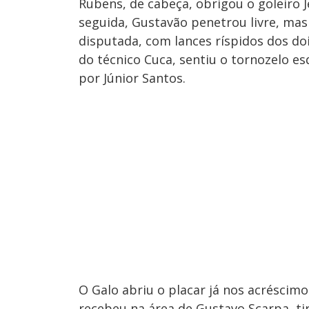
Rubens, de cabeça, obrigou o goleiro J
seguida, Gustavão penetrou livre, mas
disputada, com lances ríspidos dos doi
do técnico Cuca, sentiu o tornozelo e
por Júnior Santos.
O Galo abriu o placar já nos acréscim
recebeu na área de Gustavo Scarpa, tir