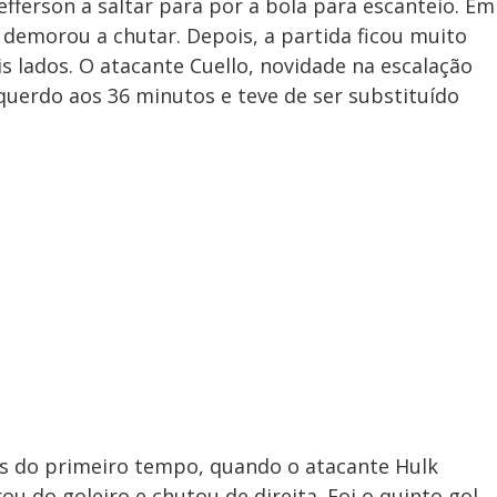
efferson a saltar para por a bola para escanteio. Em
 demorou a chutar. Depois, a partida ficou muito
s lados. O atacante Cuello, novidade na escalação
squerdo aos 36 minutos e teve de ser substituído
os do primeiro tempo, quando o atacante Hulk
ou do goleiro e chutou de direita. Foi o quinto gol