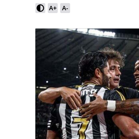
A+
A-