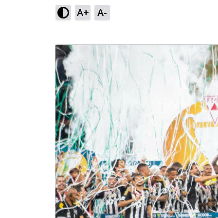
A+
A-