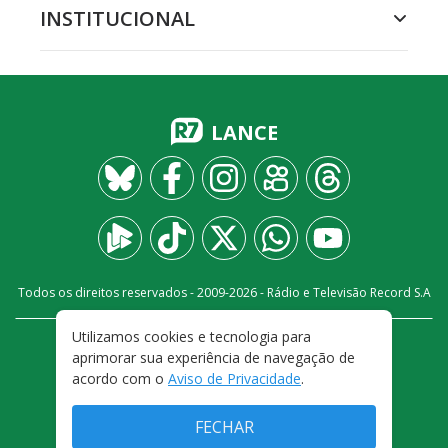
INSTITUCIONAL
LANCE
Todos os direitos reservados - 2009-
2026
- Rádio e Televisão Record S.A
Utilizamos cookies e tecnologia para
CARREIRA
FALE CONOSCO
PRIVACIDADE
aprimorar sua experiência de navegação de
TERMOS E CONDIÇÕES DE USO
acordo com o
Aviso de Privacidade
.
FECHAR