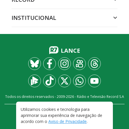
INSTITUCIONAL
LANCE
Todos os direitos reservados - 2009-
2026
- Rádio e Televisão Record S.A
Utilizamos cookies e tecnologia para
CARREIRA
FALE CONOSCO
PRIVACIDADE
aprimorar sua experiência de navegação de
TERMOS E CONDIÇÕES DE USO
acordo com o
Aviso de Privacidade
.