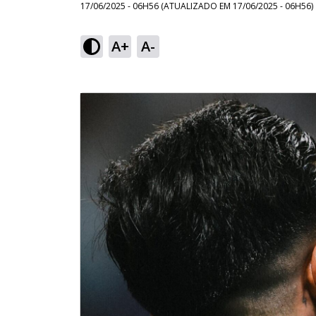
17/06/2025 - 06H56
(ATUALIZADO EM
17/06/2025 - 06H56
)
A+
A-