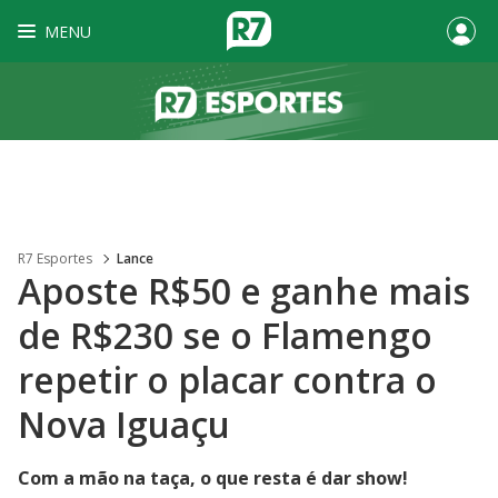
MENU
R7 Esportes
Lance
Aposte R$50 e ganhe mais
de R$230 se o Flamengo
repetir o placar contra o
Nova Iguaçu
Com a mão na taça, o que resta é dar show!