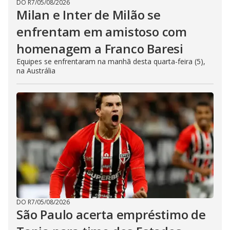
DO R7
/
05/08/2026
Milan e Inter de Milão se
enfrentam em amistoso com
homenagem a Franco Baresi
Equipes se enfrentaram na manhã desta quarta-feira (5),
na Austrália
DO R7
/
05/08/2026
São Paulo acerta empréstimo de