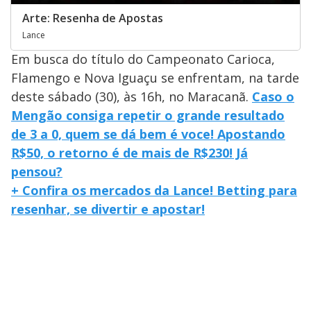
Arte: Resenha de Apostas
Lance
Em busca do título do Campeonato Carioca,
Flamengo e Nova Iguaçu se enfrentam, na tarde
deste sábado (30), às 16h, no Maracanã.
Caso o
Mengão consiga repetir o grande resultado
de 3 a 0, quem se dá bem é voce! Apostando
R$50, o retorno é de mais de R$230! Já
pensou?
+ Confira os mercados da Lance! Betting para
resenhar, se divertir e apostar!