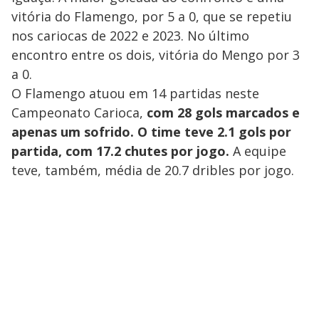
vitória do Flamengo, por 5 a 0, que se repetiu
nos cariocas de 2022 e 2023. No último
encontro entre os dois, vitória do Mengo por 3
a 0.
O Flamengo atuou em 14 partidas neste
Campeonato Carioca,
com 28 gols marcados e
apenas um sofrido. O time teve 2.1 gols por
partida, com 17.2 chutes por jogo.
A equipe
teve, também, média de 20.7 dribles por jogo.