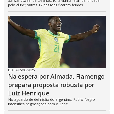
Safwan Awae, de 24 anos, foi a vítima fatal identificada
pelo clube; outras 12 pessoas ficaram feridas
DO R7
/
05/08/2026
Na espera por Almada, Flamengo
prepara proposta robusta por
Luiz Henrique
No aguardo de definição do argentino, Rubro-Negro
intensifica negociações com o Zenit