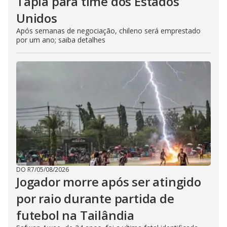
Tapia para time dos Estados
Unidos
Após semanas de negociação, chileno será emprestado
por um ano; saiba detalhes
DO R7
/
05/08/2026
Jogador morre após ser atingido
por raio durante partida de
futebol na Tailândia