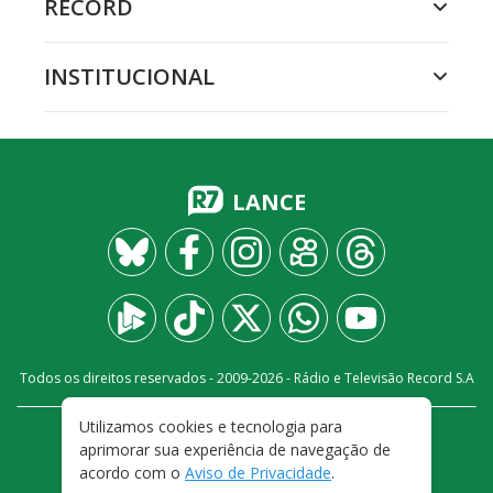
RECORD
INSTITUCIONAL
LANCE
Todos os direitos reservados - 2009-
2026
- Rádio e Televisão Record S.A
Utilizamos cookies e tecnologia para
CARREIRA
FALE CONOSCO
PRIVACIDADE
aprimorar sua experiência de navegação de
TERMOS E CONDIÇÕES DE USO
acordo com o
Aviso de Privacidade
.