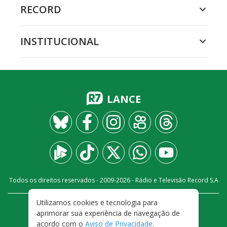
RECORD
INSTITUCIONAL
LANCE
Todos os direitos reservados - 2009-
2026
- Rádio e Televisão Record S.A
Utilizamos cookies e tecnologia para
CARREIRA
FALE CONOSCO
PRIVACIDADE
aprimorar sua experiência de navegação de
TERMOS E CONDIÇÕES DE USO
acordo com o
Aviso de Privacidade
.