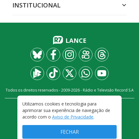
INSTITUCIONAL
LANCE
Todos os direitos reservados - 2009-
2026
- Rádio e Televisão Record S.A
Utilizamos cookies e tecnologia para
CARREIRA
FALE CONOSCO
PRIVACIDADE
aprimorar sua experiência de navegação de
TERMOS E CONDIÇÕES DE USO
acordo com o
Aviso de Privacidade
.
FECHAR