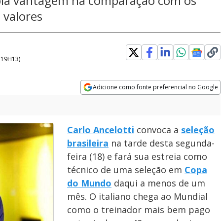
pla vantagem na comparação com os
 valores
- 19H13
)
Adicione como fonte preferencial no Google
Opens in new window
Carlo Ancelotti
convoca a
seleção
brasileira
na tarde desta segunda-
feira (18) e fará sua estreia como
técnico de uma seleção em
Copa
do Mundo
daqui a menos de um
mês. O italiano chega ao Mundial
como o treinador mais bem pago