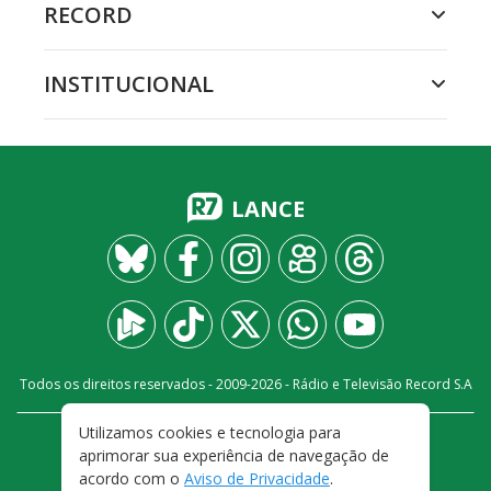
RECORD
INSTITUCIONAL
LANCE
Todos os direitos reservados - 2009-
2026
- Rádio e Televisão Record S.A
Utilizamos cookies e tecnologia para
CARREIRA
FALE CONOSCO
PRIVACIDADE
aprimorar sua experiência de navegação de
TERMOS E CONDIÇÕES DE USO
acordo com o
Aviso de Privacidade
.