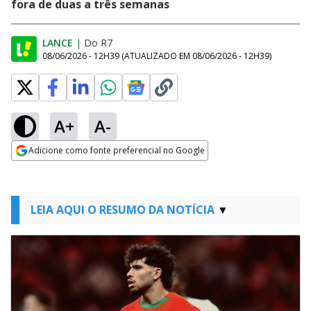
fora de duas a três semanas
LANCE
|
Do R7
08/06/2026 - 12H39
(ATUALIZADO EM
08/06/2026 - 12H39
)
A+
A-
Adicione como fonte preferencial no Google
Opens in new window
LEIA AQUI O RESUMO DA NOTÍCIA