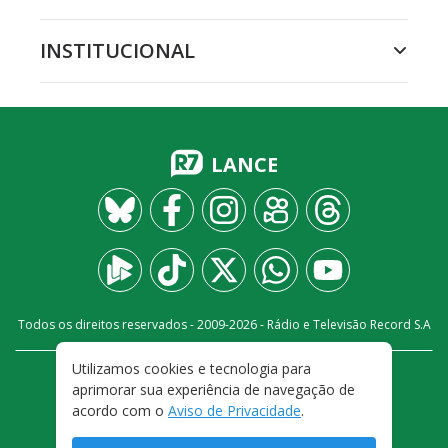
INSTITUCIONAL
LANCE
Todos os direitos reservados - 2009-
2026
- Rádio e Televisão Record S.A
Utilizamos cookies e tecnologia para
CARREIRA
FALE CONOSCO
PRIVACIDADE
aprimorar sua experiência de navegação de
TERMOS E CONDIÇÕES DE USO
acordo com o
Aviso de Privacidade
.