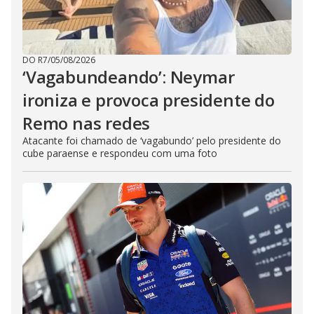
d
e
DO R7
/
05/08/2026
o
‘Vagabundeando’: Neymar
ironiza e provoca presidente do
Remo nas redes
Atacante foi chamado de ‘vagabundo’ pelo presidente do
cube paraense e respondeu com uma foto