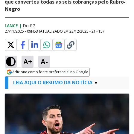
que converteu todas as seis cobranças pelo Rubro-
Negro
LANCE
|
Do R7
27/11/2025 - 09H53
(ATUALIZADO EM
23/12/2025 - 21H15
)
A+
A-
Adicione como fonte preferencial no Google
Opens in new window
LEIA AQUI O RESUMO DA NOTÍCIA