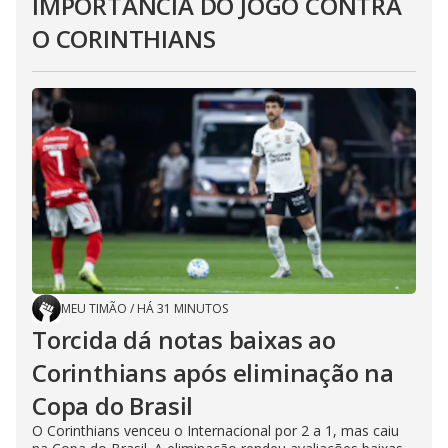
IMPORTÂNCIA DO JOGO CONTRA
O CORINTHIANS
MEU TIMÃO
/
HÁ 31 MINUTOS
Torcida dá notas baixas ao
Corinthians após eliminação na
Copa do Brasil
O Corinthians venceu o Internacional por 2 a 1, mas caiu