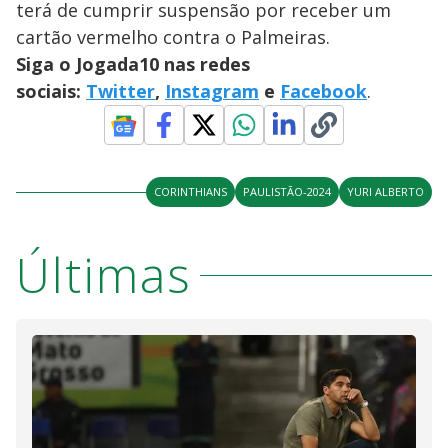
terá de cumprir suspensão por receber um
cartão vermelho contra o Palmeiras.
Siga o Jogada10 nas redes
sociais:
Twitter
,
Instagram
e
Facebook
.
CORINTHIANS
PAULISTÃO-2024
YURI ALBERTO
Últimas