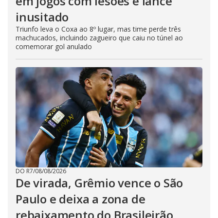
em jogos com lesões e lance
inusitado
Triunfo leva o Coxa ao 8º lugar, mas time perde três
machucados, incluindo zagueiro que caiu no túnel ao
comemorar gol anulado
DO R7
/
08/08/2026
De virada, Grêmio vence o São
Paulo e deixa a zona de
rebaixamento do Brasileirão