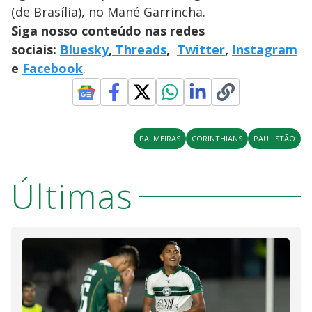
(de Brasília), no Mané Garrincha.
Siga nosso conteúdo nas redes
sociais:
Bluesky
,
Threads
,
Twitter
,
Instagram
e
Facebook
.
PALMEIRAS
CORINTHIANS
PAULISTÃO
Últimas