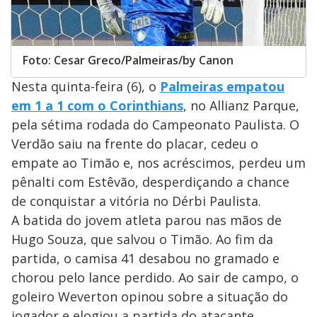
Foto: Cesar Greco/Palmeiras/by Canon
Nesta quinta-feira (6), o
Palmeiras empatou
em 1 a 1 com o Corinthians
, no Allianz Parque,
pela sétima rodada do Campeonato Paulista. O
Verdão saiu na frente do placar, cedeu o
empate ao Timão e, nos acréscimos, perdeu um
pênalti com Estêvão, desperdiçando a chance
de conquistar a vitória no Dérbi Paulista.
A batida do jovem atleta parou nas mãos de
Hugo Souza, que salvou o Timão. Ao fim da
partida, o camisa 41 desabou no gramado e
chorou pelo lance perdido. Ao sair de campo, o
goleiro Weverton opinou sobre a situação do
jogador e elogiou a partida do atacante.