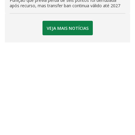
Punição que previa perda de seis pontos foi derrubada
após recurso, mas transfer ban continua válido até 2027
VEJA MAIS NOTÍCIAS