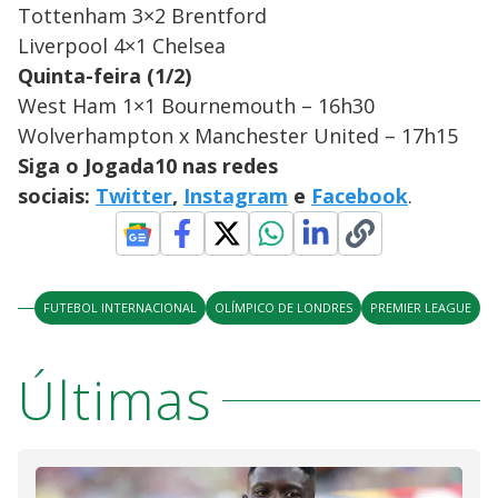
Tottenham 3×2 Brentford
Liverpool 4×1 Chelsea
Quinta-feira (1/2)
West Ham 1×1 Bournemouth – 16h30
Wolverhampton x Manchester United – 17h15
Siga o Jogada10 nas redes
sociais:
Twitter
,
Instagram
e
Facebook
.
FUTEBOL INTERNACIONAL
OLÍMPICO DE LONDRES
PREMIER LEAGUE
Últimas