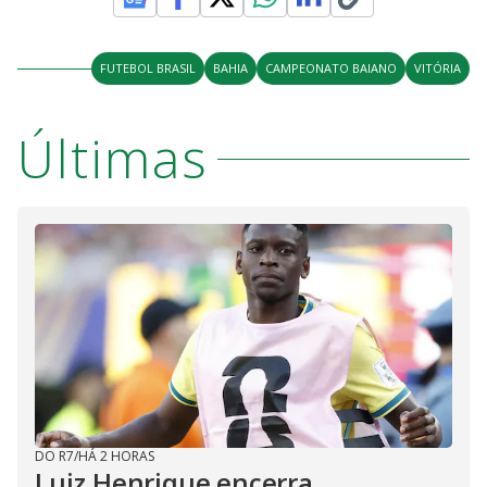
FUTEBOL BRASIL
BAHIA
CAMPEONATO BAIANO
VITÓRIA
Últimas
DO R7
/
HÁ 2 HORAS
Luiz Henrique encerra