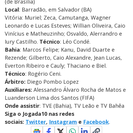
(de Brasília)
Local
: Barradão, em Salvador (BA)
Vitória: Muriel; Zeca, Camutanga, Wagner
Leonardo e Lucas Esteves; Willian Oliveira, Caio
Vinícius e Matheuzinho; Osvaldo, Alerrandro e
Iury Castilho.
Técnico
: Léo Condé.
Bahia
: Marcos Felipe; Kanu, David Duarte e
Rezende; Gilberto, Caio Alexandre, Jean Lucas,
Everton Ribeiro e Cauly; Thaciano e Biel.
Técnico
: Rogério Ceni.
Árbitro:
Diego Pombo Lopez
Auxiliares:
Alessandro Álvaro Rocha de Matos e
Luanderson Lima dos Santos (FIFA)
Onde assistir
: TVE (Bahia), TV Leão e TV Bahêa
Siga o Jogada10 nas redes
sociais:
Twitter
,
Instagram
e
Facebook
.