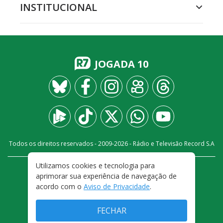
INSTITUCIONAL
JOGADA 10
Todos os direitos reservados - 2009-
2026
- Rádio e Televisão Record S.A
Utilizamos cookies e tecnologia para
CARREIRA
FALE CONOSCO
PRIVACIDADE
aprimorar sua experiência de navegação de
TERMOS E CONDIÇÕES DE USO
acordo com o
Aviso de Privacidade
.
FECHAR