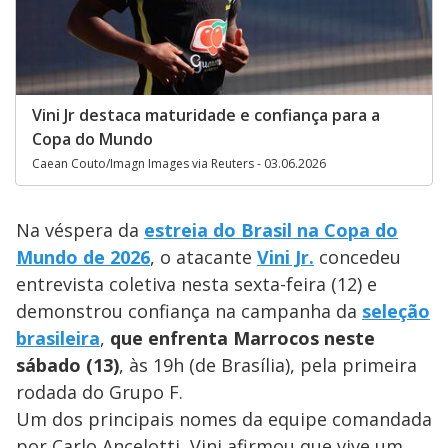
Vini Jr destaca maturidade e confiança para a
Copa do Mundo
Caean Couto/Imagn Images via Reuters - 03.06.2026
Na véspera da
estreia do Brasil na Copa do
Mundo de 2026
, o atacante
Vini Jr.
concedeu
entrevista coletiva nesta sexta-feira (12) e
demonstrou confiança na campanha da
seleção
brasileira
,
que enfrenta Marrocos neste
sábado (13)
, às 19h (de Brasília), pela primeira
rodada do Grupo F.
Um dos principais nomes da equipe comandada
por Carlo Ancelotti, Vini afirmou que vive um