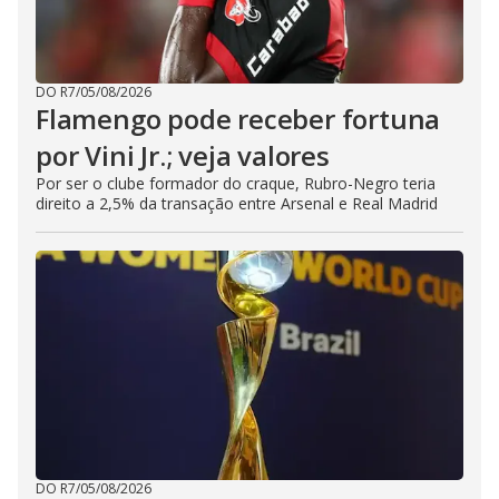
DO R7
/
05/08/2026
Flamengo pode receber fortuna
por Vini Jr.; veja valores
Por ser o clube formador do craque, Rubro-Negro teria
direito a 2,5% da transação entre Arsenal e Real Madrid
DO R7
/
05/08/2026