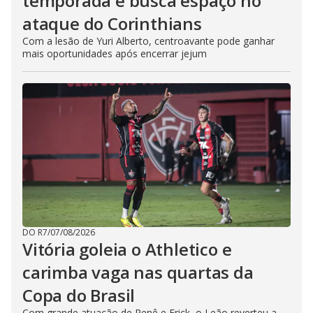
temporada e busca espaço no
ataque do Corinthians
Com a lesão de Yuri Alberto, centroavante pode ganhar
mais oportunidades após encerrar jejum
DO R7
/
07/08/2026
Vitória goleia o Athletico e
carimba vaga nas quartas da
Copa do Brasil
Com grande atuação de Renê e Erick, o Leão reverteu a