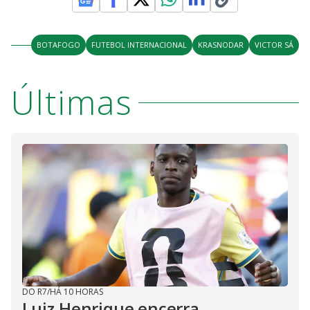
BOTAFOGO
FUTEBOL INTERNACIONAL
KRASNODAR
VICTOR SÁ
Últimas
DO R7
/
HÁ 10 HORAS
Luiz Henrique encerra