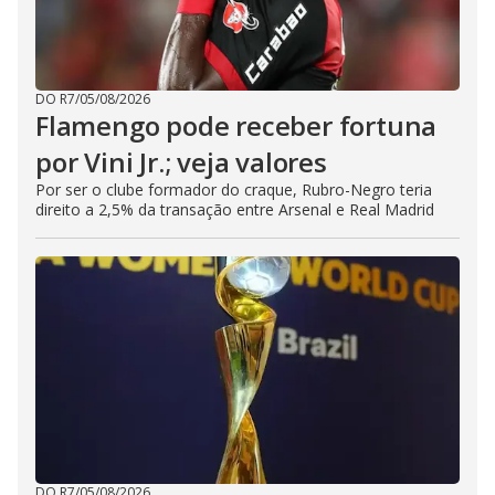
DO R7
/
05/08/2026
Flamengo pode receber fortuna
por Vini Jr.; veja valores
Por ser o clube formador do craque, Rubro-Negro teria
direito a 2,5% da transação entre Arsenal e Real Madrid
DO R7
/
05/08/2026