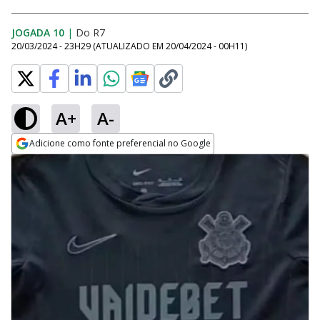
JOGADA 10
|
Do R7
20/03/2024 - 23H29
(ATUALIZADO EM
20/04/2024 - 00H11
)
A+
A-
Adicione como fonte preferencial no Google
Opens in new window