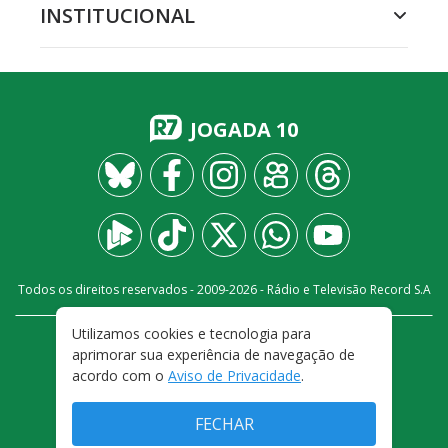
INSTITUCIONAL
JOGADA 10
Todos os direitos reservados - 2009-
2026
- Rádio e Televisão Record S.A
Utilizamos cookies e tecnologia para
CARREIRA
FALE CONOSCO
PRIVACIDADE
aprimorar sua experiência de navegação de
TERMOS E CONDIÇÕES DE USO
acordo com o
Aviso de Privacidade
.
FECHAR