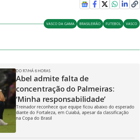
VASCO DA GAMA
BRASILEIRÃO
FUTEBOL
VASCO
DO R7
/
HÁ 6 HORAS
Abel admite falta de
concentração do Palmeiras:
‘Minha responsabilidade’
Treinador reconhece que equipe ficou abaixo do esperado
diante do Fortaleza, em Cuiabá, apesar da classificação
na Copa do Brasil