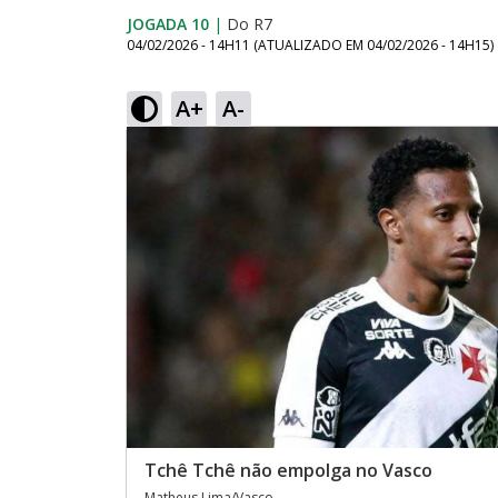
JOGADA 10
|
Do R7
04/02/2026 - 14H11
(ATUALIZADO EM
04/02/2026 - 14H15
)
A+
A-
Tchê Tchê não empolga no Vasco
Matheus Lima/Vasco