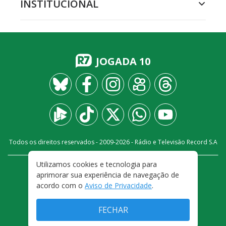
INSTITUCIONAL
JOGADA 10
Todos os direitos reservados - 2009-
2026
- Rádio e Televisão Record S.A
Utilizamos cookies e tecnologia para
CARREIRA
FALE CONOSCO
PRIVACIDADE
aprimorar sua experiência de navegação de
TERMOS E CONDIÇÕES DE USO
acordo com o
Aviso de Privacidade
.
FECHAR